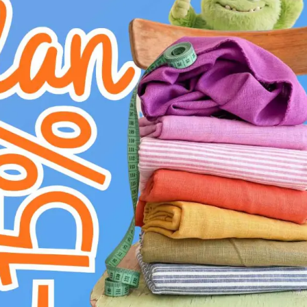
Motiv:
Jednobojno
Boja:
Zelena
Njega:
U
ne sušiti u sušilici
H
ne izbjeljivati
D
glačati na niskoj temperaturi (110°C)
L
profesionalno kemijsko čišćenje
g
prati na 30°C