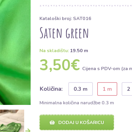
Kataloški broj: SAT016
Saten green
Na skladištu:
19.50 m
3,50€
Cijena s PDV-om (za 
Količina:
0.3 m
1 m
2
Minimalna količina narudžbe 0.3 m
DODAJ U KOŠARICU