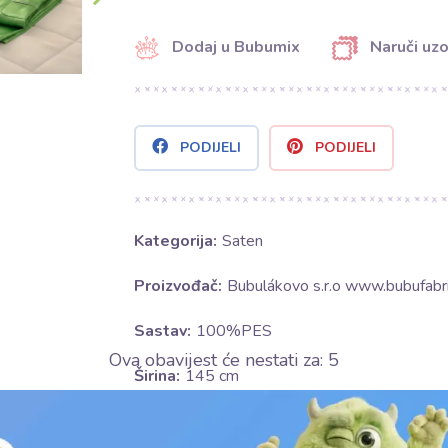
Dodaj u Bubumix
Naruči uz
PODIJELI
PODIJELI
Kategorija:
Saten
Proizvođač:
Bubulákovo s.r.o www.bubufabri
Sastav:
100%PES
Ova obavijest će nestati za:
4
Širina:
145 cm
Gramatura:
90 g/m2