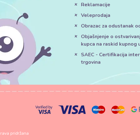
Reklamacije
Veleprodaja
Obrazac za odustanak o
Objašnjenje o ostvarivan
kupca na raskid kupnog 
SAEC - Certifikacija inte
trgovina
rava pridržana