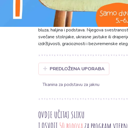
Saten zeleni (SAT016) je elegantna jednobojn
luksuznim sjajem. Izrađen od 100% poliestera 
predivan fluidan pad i otpornost na gužvanje, č
širinom od 145 cm i laganom težinom od 90 
bluza, haljina i podstava. Njegova svestranost 
svečane stolnjake, ukrasne jastuke ili draperij
izdržljivosti, gracioznosti i bezvremenske eleg
PREDLOŽENA UPORABA
Tkanina za podstavu za jaknu
OVDJE UČITAJ SLIKU
I OSVOJI
50 bodova
za program vjern