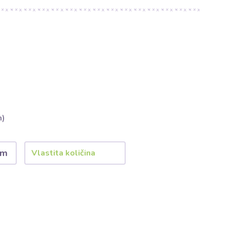
m)
 m