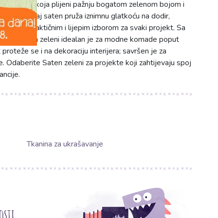
a tkanina koja plijeni pažnju bogatom zelenom bojom i
(PES), ovaj saten pruža iznimnu glatkoću na dodir,
ineći ga praktičnim i lijepim izborom za svaki projekt. Sa
g/m2, Saten zeleni idealan je za modne komade poput
proteže se i na dekoraciju interijera; savršen je za
e. Odaberite Saten zeleni za projekte koji zahtijevaju spoj
ancije.
Tkanina za ukrašavanje
osti