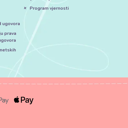
Program vjernosti
d ugovora
ju prava
ugovora
rnetskih