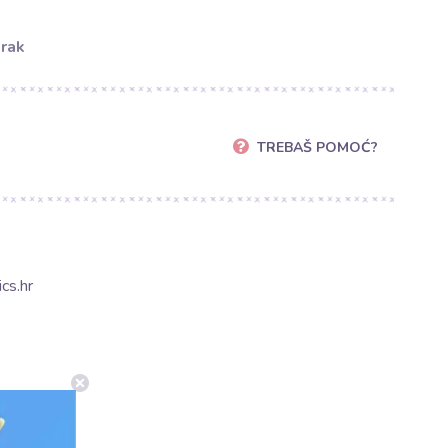
orak
TREBAŠ POMOĆ?
cs.hr