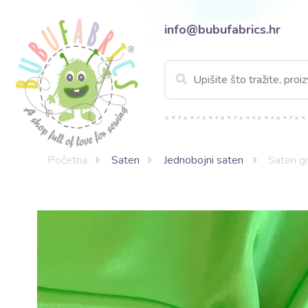
info@bubufabrics.hr
Početna
Saten
Jednobojni saten
Saten g