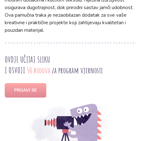
modnim dodacima i kućnom tekstilu. Njezina izdržljivost
osigurava dugotrajnost, dok prirodni sastav jamči udobnost.
Ova pamučna traka je nezaobilazan dodatak za sve vaše
kreativne i praktične projekte koji zahtijevaju kvalitetan i
pouzdan materijal.
OVDJE UČITAJ SLIKU
I OSVOJI
50 bodova
za program vjernosti
PRIJAVI SE