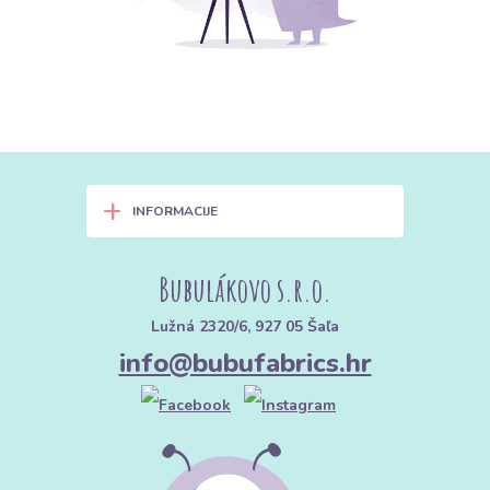
+
INFORMACIJE
Bubulákovo s.r.o.
Lužná 2320/6, 927 05 Šaľa
info@bubufabrics.hr