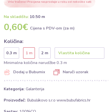
Vrlo traženo! Procjena rasprodaje u roku od nekoliko sati
Na skladištu:
10.50 m
0,60€
Cijena s PDV-om (za m)
Količina:
0.3 m
1 m
2 m
Minimalna količina narudžbe 0.3 m
Dodaj u Bubumix
Naruči uzorak
Kategorija:
Galanterija
Proizvođač:
Bubulákovo s.r.o www.bubufabrics.hr
Sastav:
100%CO