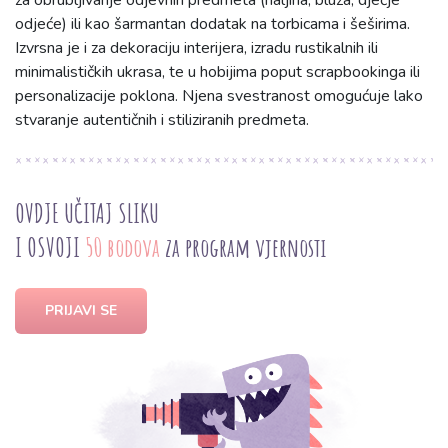
za obrubljivanje odjevnih predmeta (haljina, bluza, dječje
odjeće) ili kao šarmantan dodatak na torbicama i šeširima.
Izvrsna je i za dekoraciju interijera, izradu rustikalnih ili
minimalističkih ukrasa, te u hobijima poput scrapbookinga ili
personalizacije poklona. Njena svestranost omogućuje lako
stvaranje autentičnih i stiliziranih predmeta.
OVDJE UČITAJ SLIKU
I OSVOJI
50 bodova
za program vjernosti
PRIJAVI SE