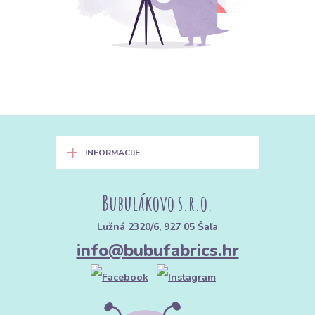
+
INFORMACIJE
Bubulákovo s.r.o.
Lužná 2320/6, 927 05 Šaľa
info@bubufabrics.hr