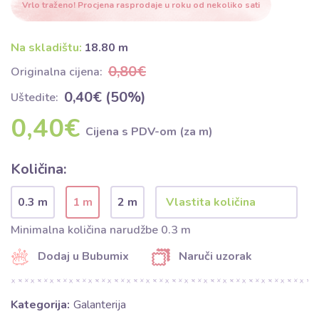
Vrlo traženo! Procjena rasprodaje u roku od nekoliko sati
Na skladištu:
18.80 m
0,80€
Originalna cijena:
0,40€ (50%)
Uštedite:
0,40€
Cijena s PDV-om (za m)
Količina:
0.3 m
1 m
2 m
Minimalna količina narudžbe 0.3 m
Dodaj u Bubumix
Naruči uzorak
Kategorija:
Galanterija