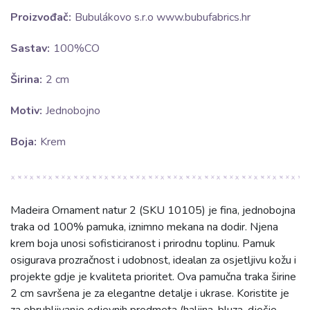
Proizvođač:
Bubulákovo s.r.o www.bubufabrics.hr
Sastav:
100%CO
Širina:
2 cm
Motiv:
Jednobojno
Boja:
Krem
Madeira Ornament natur 2 (SKU 10105) je fina, jednobojna
traka od 100% pamuka, iznimno mekana na dodir. Njena
krem boja unosi sofisticiranost i prirodnu toplinu. Pamuk
osigurava prozračnost i udobnost, idealan za osjetljivu kožu i
projekte gdje je kvaliteta prioritet. Ova pamučna traka širine
2 cm savršena je za elegantne detalje i ukrase. Koristite je