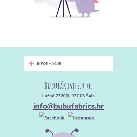
+
INFORMACIJE
Bubulákovo s.r.o.
Lužná 2320/6, 927 05 Šaľa
info@bubufabrics.hr