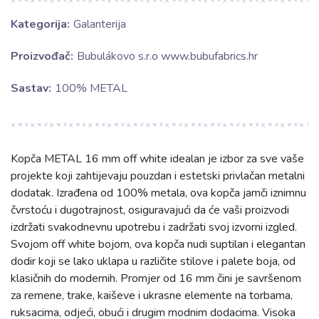
Kategorija:
Galanterija
Proizvođač:
Bubulákovo s.r.o www.bubufabrics.hr
Sastav:
100% METAL
Kopča METAL 16 mm off white idealan je izbor za sve vaše
projekte koji zahtijevaju pouzdan i estetski privlačan metalni
dodatak. Izrađena od 100% metala, ova kopča jamči iznimnu
čvrstoću i dugotrajnost, osiguravajući da će vaši proizvodi
izdržati svakodnevnu upotrebu i zadržati svoj izvorni izgled.
Svojom off white bojom, ova kopča nudi suptilan i elegantan
dodir koji se lako uklapa u različite stilove i palete boja, od
klasičnih do modernih. Promjer od 16 mm čini je savršenom
za remene, trake, kaiševe i ukrasne elemente na torbama,
ruksacima, odjeći, obući i drugim modnim dodacima. Visoka