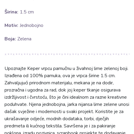
Širina:
1.5 cm
Motiv:
Jednobojno
Boja:
Zelena
Upoznajte Keper vrpcu pamučnu u živahnoj lime zelenoj boji.
Izrađena od 100% pamuka, ova je vrpca širine 1.5 cm.
Zahvaljujući prirodnom materijalu, mekana je na dodir,
prozračna i ugodna za rad, dok joj keper tkanje osigurava
izdržljivost i čvrstoću, što je čini idealnom za razne kreativne
poduhvate. Njena jednobojna, jarka nijansa lime zelene unosi
dašak svježine i modernosti u svaki projekt. Koristite je za
ukrašavanje odjeće, modnih dodataka, torbi, dječjih
predmeta ili kućnog tekstila. Savršena je i za pakiranje
poklona, izradu pozivnica, scrapbook projekte te dodavanje