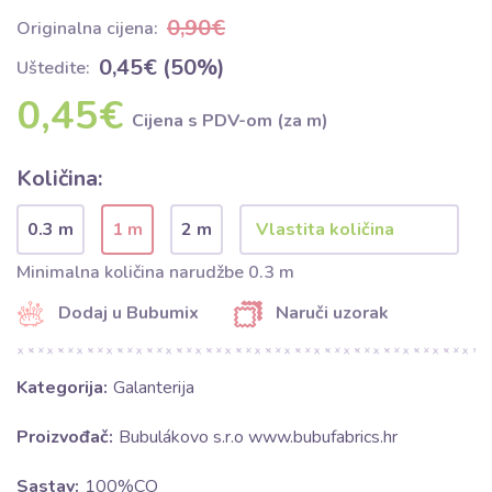
0,90€
Originalna cijena:
0,45€ (50%)
Uštedite:
0,45€
Cijena s PDV-om (za m)
Količina:
0.3 m
1 m
2 m
Minimalna količina narudžbe 0.3 m
Dodaj u Bubumix
Naruči uzorak
Kategorija:
Galanterija
Proizvođač:
Bubulákovo s.r.o www.bubufabrics.hr
Sastav:
100%CO