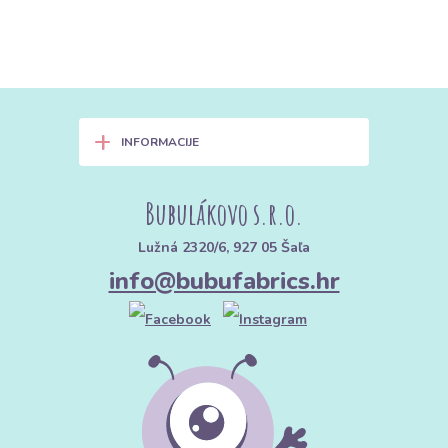
+
INFORMACIJE
Bubulákovo s.r.o.
Lužná 2320/6, 927 05 Šaľa
info@bubufabrics.hr