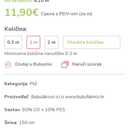
Na skladištu:
6.20 m
11,90€
Cijena s PDV-om (za m)
Količina:
0.3 m
1 m
2 m
Minimalna količina narudžbe 0.3 m
Dodaj u Bubumix
Naruči uzorak
Kategorija:
Pliš
Proizvođač:
Bubulákovo s.r.o www.bubufabrics.hr
Sastav:
90% CO + 10% PES
Širina:
150 cm