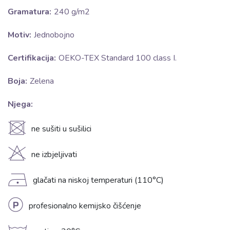
Gramatura:
240 g/m2
Motiv:
Jednobojno
Certifikacija:
OEKO-TEX Standard 100 class I.
Boja:
Zelena
Njega:
U
ne sušiti u sušilici
H
ne izbjeljivati
D
glačati na niskoj temperaturi (110°C)
L
profesionalno kemijsko čišćenje