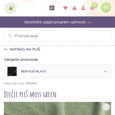
0
Iskoristite sjajan program vjernosti
NATRAG NA PLIŠ
Varijante proizvoda
BEBI PLIŠ BLACK
Kataloški broj: KPN068
Dječji pliš moss green