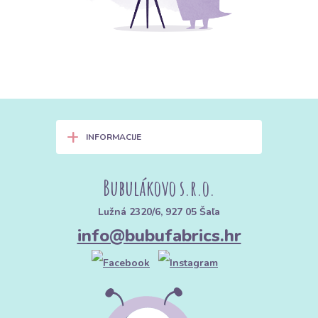
+
INFORMACIJE
Bubulákovo s.r.o.
Lužná 2320/6, 927 05 Šaľa
info@bubufabrics.hr