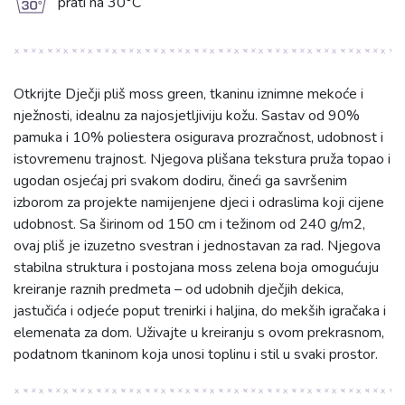
g
prati na 30°C
Otkrijte Dječji pliš moss green, tkaninu iznimne mekoće i
nježnosti, idealnu za najosjetljiviju kožu. Sastav od 90%
pamuka i 10% poliestera osigurava prozračnost, udobnost i
istovremenu trajnost. Njegova plišana tekstura pruža topao i
ugodan osjećaj pri svakom dodiru, čineći ga savršenim
izborom za projekte namijenjene djeci i odraslima koji cijene
udobnost. Sa širinom od 150 cm i težinom od 240 g/m2,
ovaj pliš je izuzetno svestran i jednostavan za rad. Njegova
stabilna struktura i postojana moss zelena boja omogućuju
kreiranje raznih predmeta – od udobnih dječjih dekica,
jastučića i odjeće poput trenirki i haljina, do mekših igračaka i
elemenata za dom. Uživajte u kreiranju s ovom prekrasnom,
podatnom tkaninom koja unosi toplinu i stil u svaki prostor.