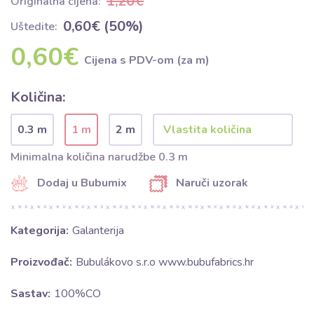
1,20€
Originalna cijena:
0,60€ (50%)
Uštedite:
0,60€
Cijena s PDV-om (za m)
Količina:
0.3 m
1 m
2 m
Minimalna količina narudžbe 0.3 m
Dodaj u Bubumix
Naruči uzorak
Kategorija:
Galanterija
Proizvođač:
Bubulákovo s.r.o www.bubufabrics.hr
Sastav:
100%CO