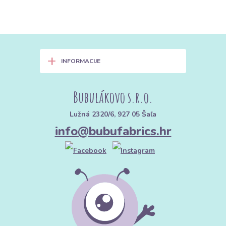
+
INFORMACIJE
Bubulákovo s.r.o.
Lužná 2320/6, 927 05 Šaľa
info@bubufabrics.hr