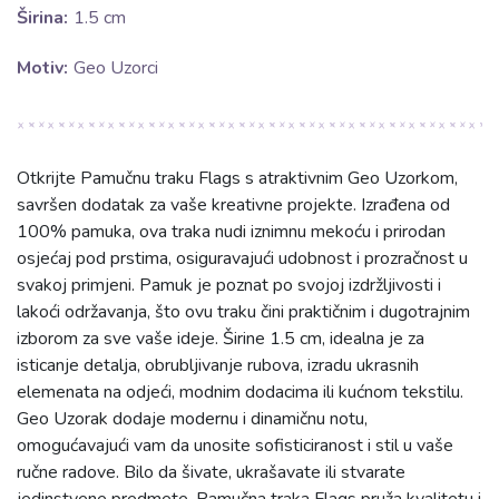
Širina:
1.5 cm
Motiv:
Geo Uzorci
Otkrijte Pamučnu traku Flags s atraktivnim Geo Uzorkom,
savršen dodatak za vaše kreativne projekte. Izrađena od
100% pamuka, ova traka nudi iznimnu mekoću i prirodan
osjećaj pod prstima, osiguravajući udobnost i prozračnost u
svakoj primjeni. Pamuk je poznat po svojoj izdržljivosti i
lakoći održavanja, što ovu traku čini praktičnim i dugotrajnim
izborom za sve vaše ideje. Širine 1.5 cm, idealna je za
isticanje detalja, obrubljivanje rubova, izradu ukrasnih
elemenata na odjeći, modnim dodacima ili kućnom tekstilu.
Geo Uzorak dodaje modernu i dinamičnu notu,
omogućavajući vam da unosite sofisticiranost i stil u vaše
ručne radove. Bilo da šivate, ukrašavate ili stvarate