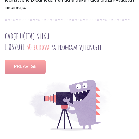
jedinstvene predmete, Pamučna traka Flags pruža kvalitetu i
inspiraciju.
OVDJE UČITAJ SLIKU
I OSVOJI
50 bodova
za program vjernosti
PRIJAVI SE