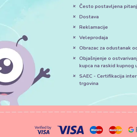
Često postavljena pitan
Dostava
Reklamacije
Veleprodaja
Obrazac za odustanak o
Objašnjenje o ostvarivan
kupca na raskid kupnog 
SAEC - Certifikacija inte
trgovina