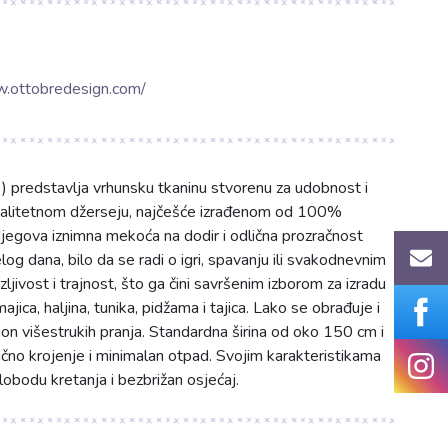
.ottobredesign.com/
predstavlja vrhunsku tkaninu stvorenu za udobnost i
okvalitetnom džerseju, najčešće izrađenom od 100%
jegova iznimna mekoća na dodir i odlična prozračnost
g dana, bilo da se radi o igri, spavanju ili svakodnevnim
ljivost i trajnost, što ga čini savršenim izborom za izradu
ica, haljina, tunika, pidžama i tajica. Lako se obrađuje i
akon višestrukih pranja. Standardna širina od oko 150 cm i
čno krojenje i minimalan otpad. Svojim karakteristikama
lobodu kretanja i bezbrižan osjećaj.