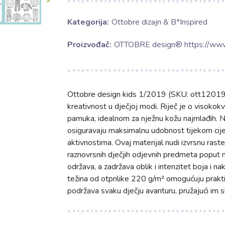
Kategorija:
Ottobre dizajn & B*Inspired
Proizvođač:
OTTOBRE design® https://www
Ottobre design kids 1/2019 (SKU: ott12019) 
kreativnost u dječjoj modi. Riječ je o visok
pamuka, idealnom za nježnu kožu najmlađih. N
osiguravaju maksimalnu udobnost tijekom cijelo
aktivnostima. Ovaj materijal nudi izvrsnu rastez
raznovrsnih dječjih odjevnih predmeta poput maj
održava, a zadržava oblik i intenzitet boja i n
težina od otprilike 220 g/m² omogućuju prakti
podržava svaku dječju avanturu, pružajući im s