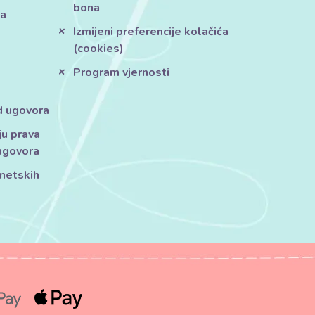
bona
ja
Izmijeni preferencije kolačića
(cookies)
Program vjernosti
d ugovora
ju prava
ugovora
rnetskih