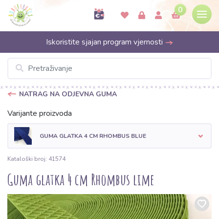
0
Iskoristite sjajan program vjernosti
NATRAG NA ODJEVNA GUMA
Varijante proizvoda
GUMA GLATKA 4 CM RHOMBUS BLUE
Kataloški broj: 41574
Guma glatka 4 cm Rhombus lime