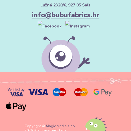
Lužná 2320/6, 927 05 Šaľa
info@bubufabrics.hr
Copyright ©
Magic Media s.r.o.
2026 Sva prava pridržana