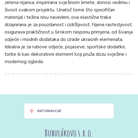
zelena nijansa, inspirirana svježinom limete, donosi vedrinu i
živost svakom projektu. Unatoč tome što specifičan
materijal i težina nisu navedeni, ova elastična traka
dizajnirana je za pouzdanost i izdržljivost. Njena rastezljivost
osigurava praktičnost u širokom rasponu primjena, od šivanja
odjeće i modnih dodataka do izrade ukrasnih elemenata.
Idealna je za rubove odjeće, pojaseve, sportske dodatke,
torbe ili kao dekorativni element koji pruža dozu svježine i
modernog izgleda.
+
INFORMACIJE
Bubulákovo s.r.o.