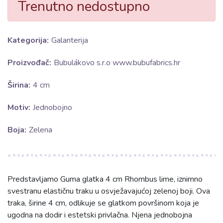
Trenutno nedostupno
Kategorija:
Galanterija
Proizvođač:
Bubulákovo s.r.o www.bubufabrics.hr
Širina:
4 cm
Motiv:
Jednobojno
Boja:
Zelena
Predstavljamo Guma glatka 4 cm Rhombus lime, iznimno
svestranu elastičnu traku u osvježavajućoj zelenoj boji. Ova
traka, širine 4 cm, odlikuje se glatkom površinom koja je
ugodna na dodir i estetski privlačna. Njena jednobojna